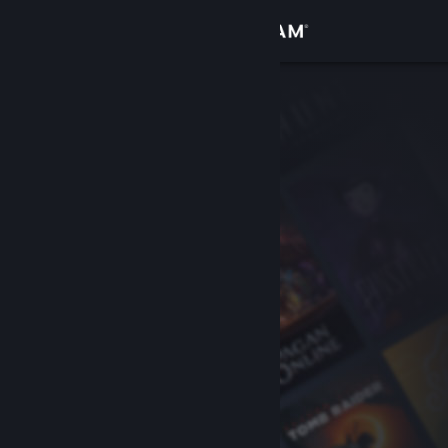
Войти
Магазин
Сообщество
Информация
Поддержка
Изменить язык
Скачать мобильное приложение Steam
Полная версия