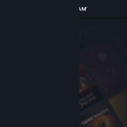
Войти
Магазин
Сообщество
Информация
Поддержка
Изменить язык
Скачать мобильное приложение Steam
Полная версия