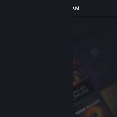
Войти
Магазин
Сообщество
Информация
Поддержка
Изменить язык
Скачать мобильное приложение Steam
Полная версия