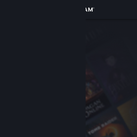
Войти
Магазин
Сообщество
Информация
Поддержка
Изменить язык
Скачать мобильное приложение Steam
Полная версия