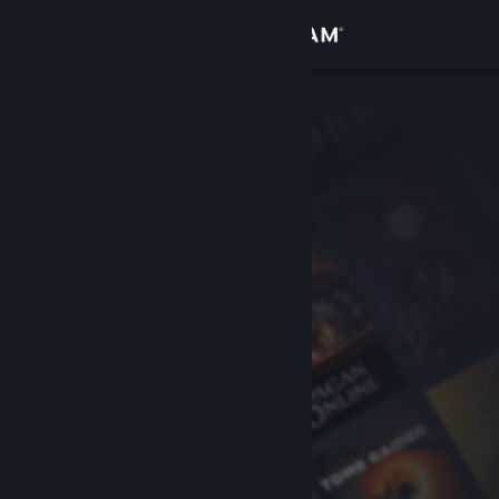
Войти
Магазин
Сообщество
Информация
Поддержка
Изменить язык
Скачать мобильное приложение Steam
Полная версия