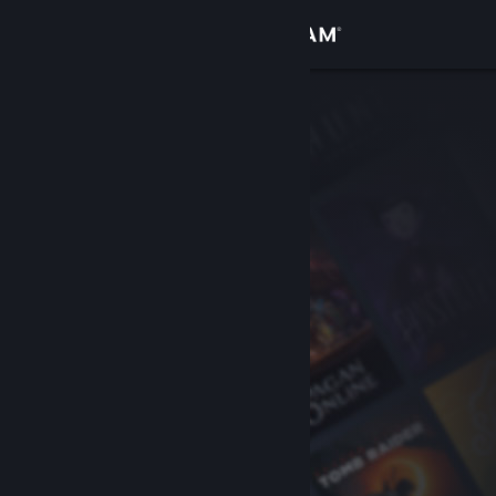
Войти
Магазин
Сообщество
Информация
Поддержка
Изменить язык
Скачать мобильное приложение Steam
Полная версия