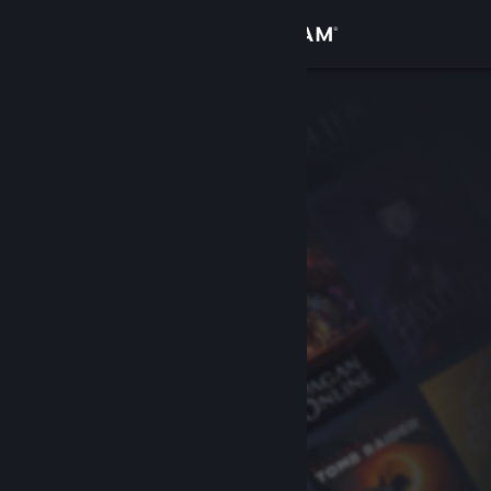
Войти
Магазин
Сообщество
Информация
Поддержка
Изменить язык
Скачать мобильное приложение Steam
Полная версия