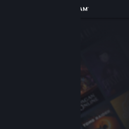
Войти
Магазин
Сообщество
Информация
Поддержка
Изменить язык
Скачать мобильное приложение Steam
Полная версия