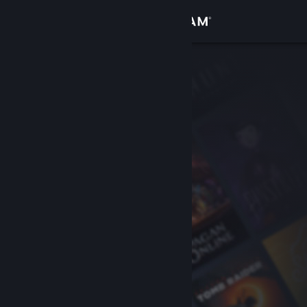
Войти
Магазин
Сообщество
Информация
Поддержка
Изменить язык
Скачать мобильное приложение Steam
Полная версия