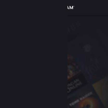
Войти
Магазин
Сообщество
Информация
Поддержка
Изменить язык
Скачать мобильное приложение Steam
Полная версия