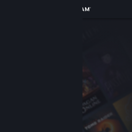
Войти
Магазин
Сообщество
Информация
Поддержка
Изменить язык
Скачать мобильное приложение Steam
Полная версия