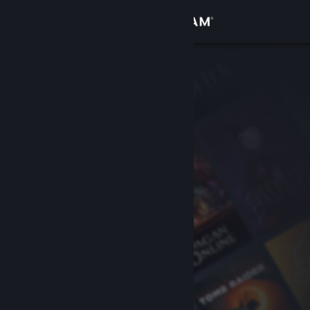
Войти
Магазин
Сообщество
Информация
Поддержка
Изменить язык
Скачать мобильное приложение Steam
Полная версия