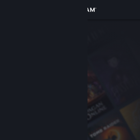
Войти
Магазин
Сообщество
Информация
Поддержка
Изменить язык
Скачать мобильное приложение Steam
Полная версия