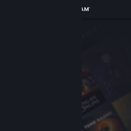
Войти
Магазин
Сообщество
Информация
Поддержка
Изменить язык
Скачать мобильное приложение Steam
Полная версия