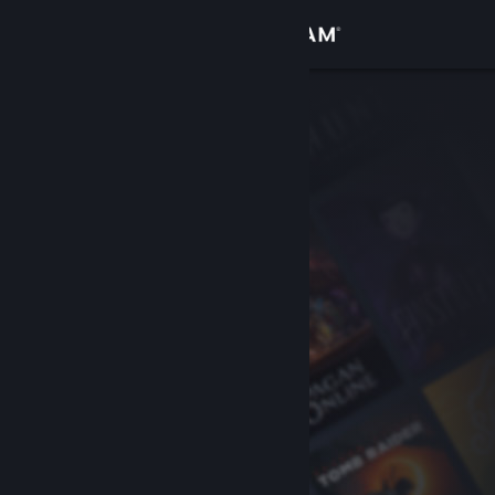
Войти
Магазин
Сообщество
Информация
Поддержка
Изменить язык
Скачать мобильное приложение Steam
Полная версия