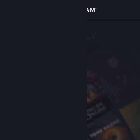
Войти
Магазин
Сообщество
Информация
Поддержка
Изменить язык
Скачать мобильное приложение Steam
Полная версия