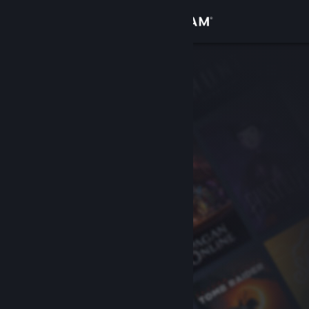
Войти
Магазин
Сообщество
Информация
Поддержка
Изменить язык
Скачать мобильное приложение Steam
Полная версия