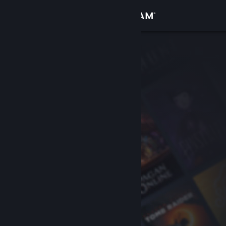
Войти
Магазин
Сообщество
Информация
Поддержка
Изменить язык
Скачать мобильное приложение Steam
Полная версия