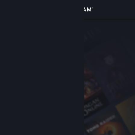
Войти
Магазин
Сообщество
Информация
Поддержка
Изменить язык
Скачать мобильное приложение Steam
Полная версия