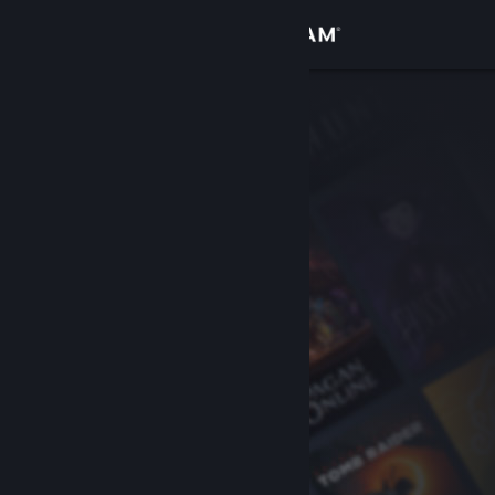
Войти
Магазин
Сообщество
Информация
Поддержка
Изменить язык
Скачать мобильное приложение Steam
Полная версия