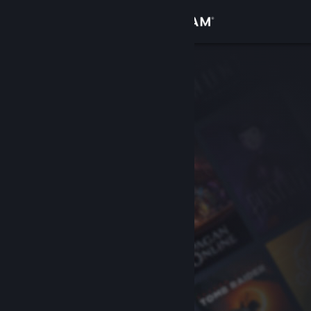
Войти
Магазин
Сообщество
Информация
Поддержка
Изменить язык
Скачать мобильное приложение Steam
Полная версия