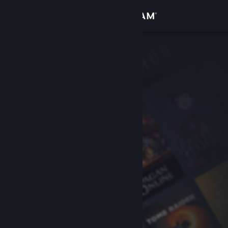
Войти
Магазин
Сообщество
Информация
Поддержка
Изменить язык
Скачать мобильное приложение Steam
Полная версия