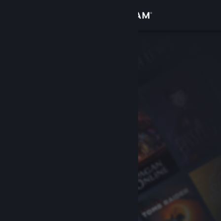
Войти
Магазин
Сообщество
Информация
Поддержка
Изменить язык
Скачать мобильное приложение Steam
Полная версия