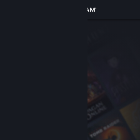
Войти
Магазин
Сообщество
Информация
Поддержка
Изменить язык
Скачать мобильное приложение Steam
Полная версия