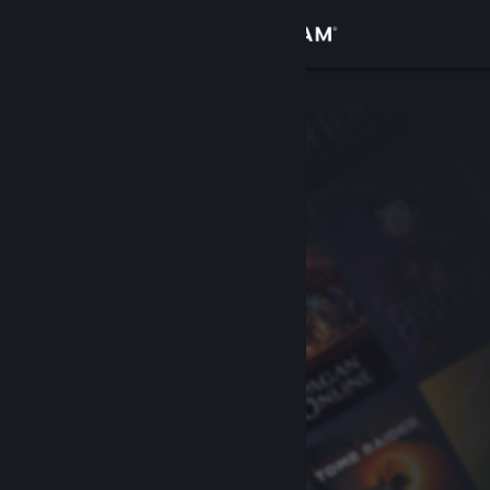
Войти
Магазин
Сообщество
Информация
Поддержка
Изменить язык
Скачать мобильное приложение Steam
Полная версия