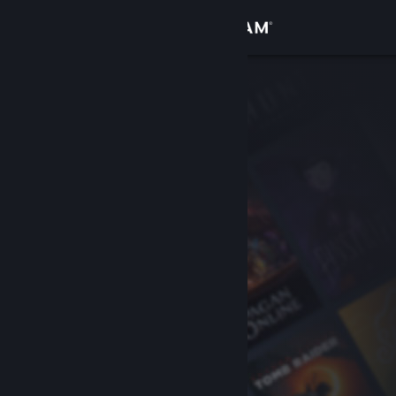
Войти
Магазин
Сообщество
Информация
Поддержка
Изменить язык
Скачать мобильное приложение Steam
Полная версия