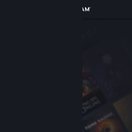
Войти
Магазин
Сообщество
Информация
Поддержка
Изменить язык
Скачать мобильное приложение Steam
Полная версия