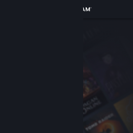
Войти
Магазин
Сообщество
Информация
Поддержка
Изменить язык
Скачать мобильное приложение Steam
Полная версия