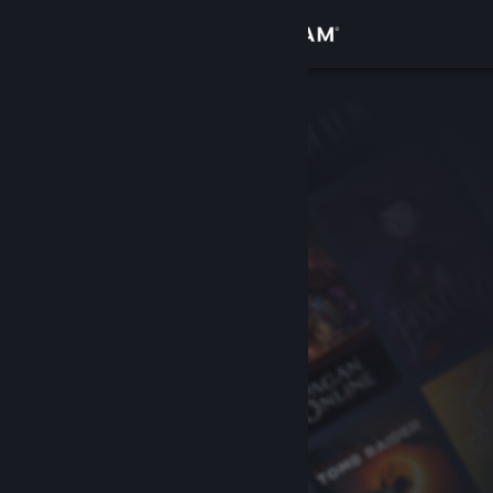
Войти
Магазин
Сообщество
Информация
Поддержка
Изменить язык
Скачать мобильное приложение Steam
Полная версия