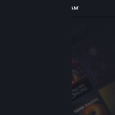
Войти
Магазин
Сообщество
Информация
Поддержка
Изменить язык
Скачать мобильное приложение Steam
Полная версия