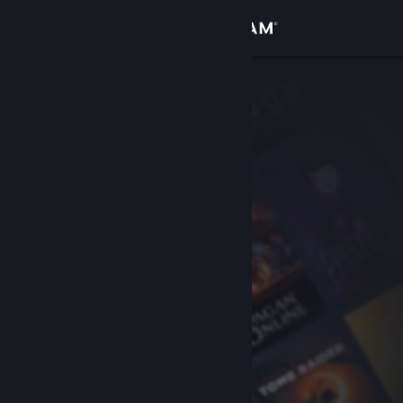
Войти
Магазин
Сообщество
Информация
Поддержка
Изменить язык
Скачать мобильное приложение Steam
Полная версия