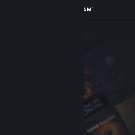
Войти
Магазин
Сообщество
Информация
Поддержка
Изменить язык
Скачать мобильное приложение Steam
Полная версия