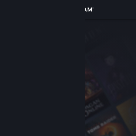
Войти
Магазин
Сообщество
Информация
Поддержка
Изменить язык
Скачать мобильное приложение Steam
Полная версия