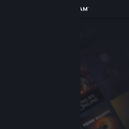
Войти
Магазин
Сообщество
Информация
Поддержка
Изменить язык
Скачать мобильное приложение Steam
Полная версия