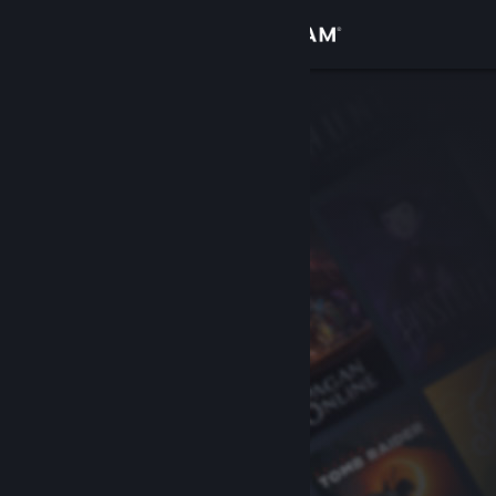
Войти
Магазин
Сообщество
Информация
Поддержка
Изменить язык
Скачать мобильное приложение Steam
Полная версия