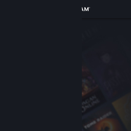
Войти
Магазин
Сообщество
Информация
Поддержка
Изменить язык
Скачать мобильное приложение Steam
Полная версия