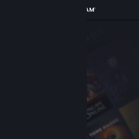
Войти
Магазин
Сообщество
Информация
Поддержка
Изменить язык
Скачать мобильное приложение Steam
Полная версия