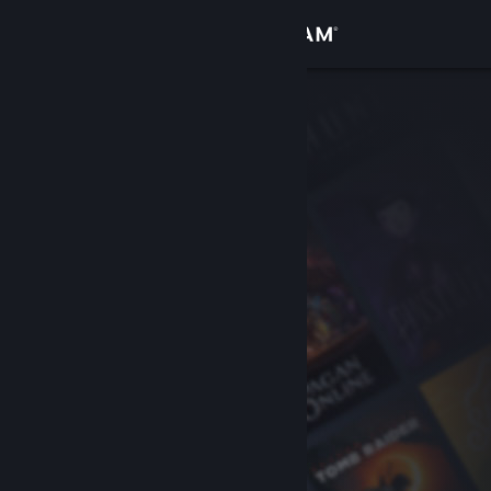
Войти
Магазин
Сообщество
Информация
Поддержка
Изменить язык
Скачать мобильное приложение Steam
Полная версия