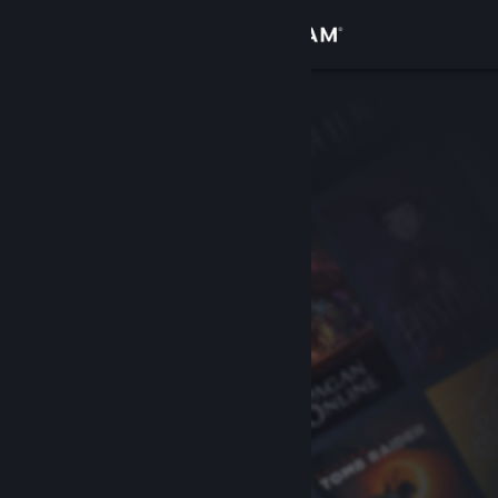
Войти
Магазин
Сообщество
Информация
Поддержка
Изменить язык
Скачать мобильное приложение Steam
Полная версия