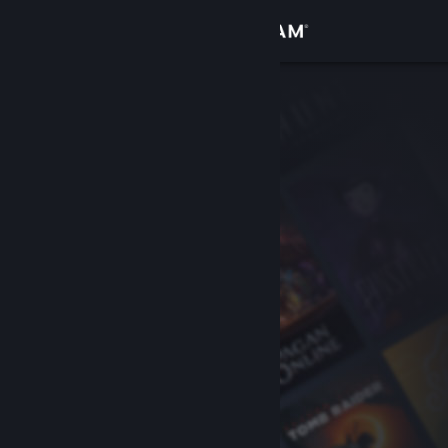
Войти
Магазин
Сообщество
Информация
Поддержка
Изменить язык
Скачать мобильное приложение Steam
Полная версия