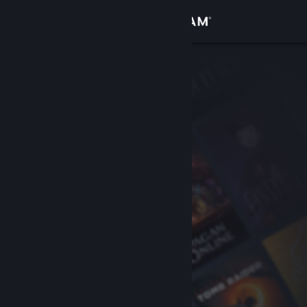
Войти
Магазин
Сообщество
Информация
Поддержка
Изменить язык
Скачать мобильное приложение Steam
Полная версия