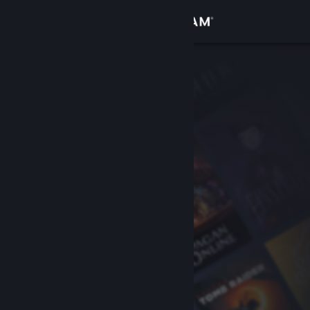
Войти
Магазин
Сообщество
Информация
Поддержка
Изменить язык
Скачать мобильное приложение Steam
Полная версия