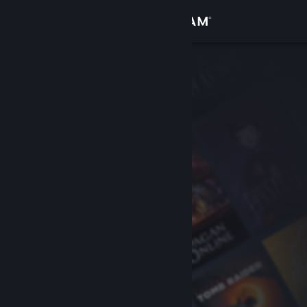
Войти
Магазин
Сообщество
Информация
Поддержка
Изменить язык
Скачать мобильное приложение Steam
Полная версия