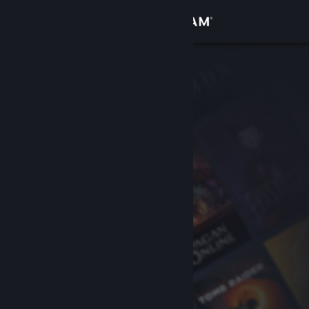
Войти
Магазин
Сообщество
Информация
Поддержка
Изменить язык
Скачать мобильное приложение Steam
Полная версия