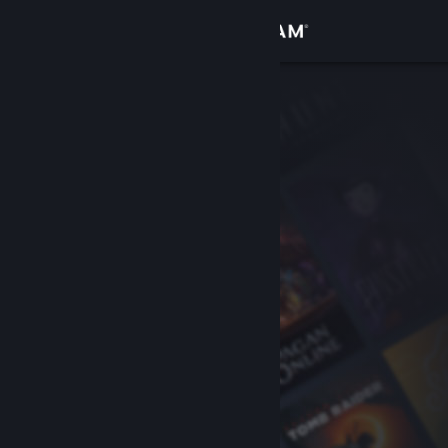
Войти
Магазин
Сообщество
Информация
Поддержка
Изменить язык
Скачать мобильное приложение Steam
Полная версия