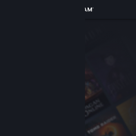
Войти
Магазин
Сообщество
Информация
Поддержка
Изменить язык
Скачать мобильное приложение Steam
Полная версия