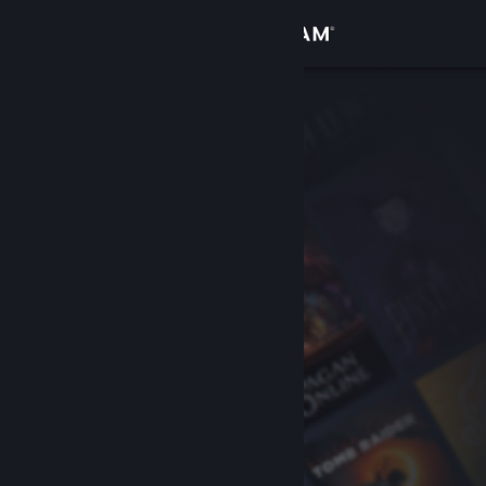
Войти
Магазин
Сообщество
Информация
Поддержка
Изменить язык
Скачать мобильное приложение Steam
Полная версия