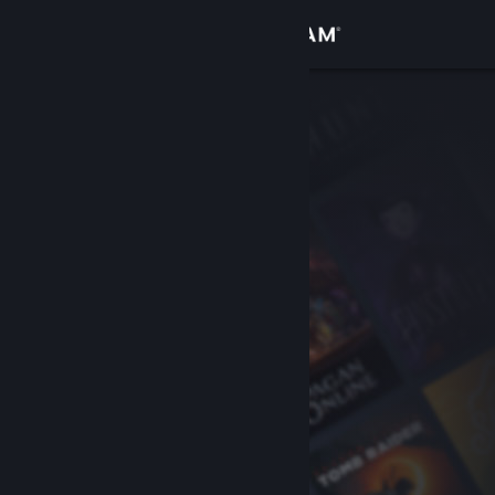
Войти
Магазин
Сообщество
Информация
Поддержка
Изменить язык
Скачать мобильное приложение Steam
Полная версия