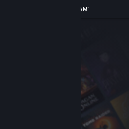
Войти
Магазин
Сообщество
Информация
Поддержка
Изменить язык
Скачать мобильное приложение Steam
Полная версия