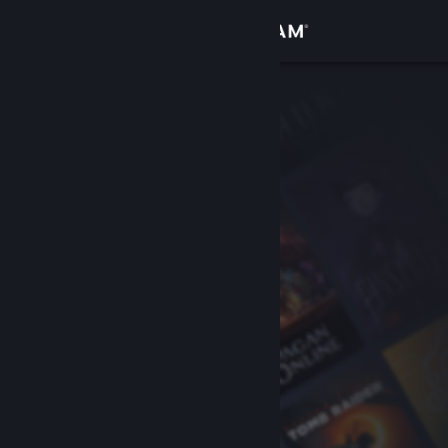
Войти
Магазин
Сообщество
Информация
Поддержка
Изменить язык
Скачать мобильное приложение Steam
Полная версия